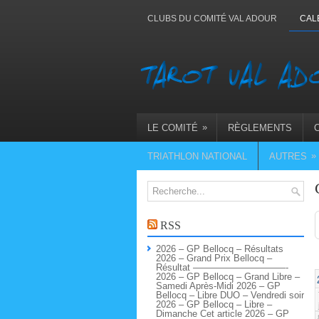
CLUBS DU COMITÉ VAL ADOUR
CAL
»
LE COMITÉ
RÈGLEMENTS
»
TRIATHLON NATIONAL
AUTRES
RSS
2026 – GP Bellocq – Résultats
2026 – Grand Prix Bellocq –
Résultat ——————————-
2026 – GP Bellocq – Grand Libre –
Samedi Après-Midi 2026 – GP
Bellocq – Libre DUO – Vendredi soir
2026 – GP Bellocq – Libre –
Dimanche Cet article 2026 – GP