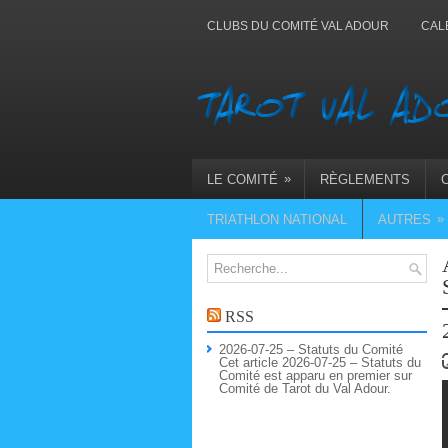
CLUBS DU COMITÉ VAL ADOUR
CAL
»
LE COMITÉ
RÈGLEMENTS
»
TRIATHLON NATIONAL
AUTRES
RSS
2026-07-25 – Statuts du Comité
Cet article 2026-07-25 – Statuts du
Comité est apparu en premier sur
Comité de Tarot du Val Adour.