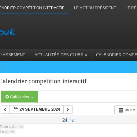
1 h 00 min
ENDRIER COMPÉTITION INTERACTIF
LE MOT DU PRÉSIDENT
LE RÉ
2 h 00 min
3 h 00 min
»
CLASSEMENT
ACTUALITÉS DES CLUBS
CALENDRIER COMPÉ
4 h 00 min
5 h 00 min
Calendrier compétition interactif
6 h 00 min
Catégories
24 SEPTEMBRE 2024
Jour
7 h 00 min
24
mar
Toute la journée
8 h 00 min