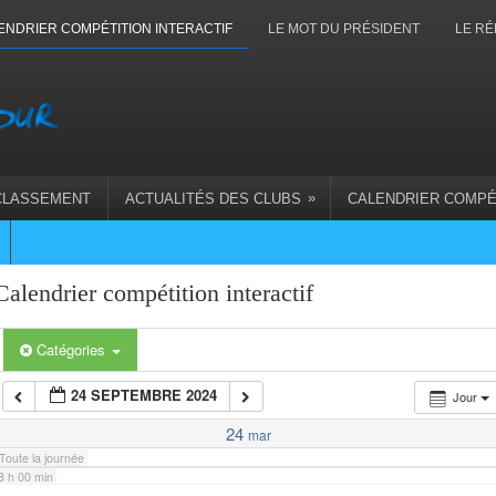
1 h 00 min
ENDRIER COMPÉTITION INTERACTIF
LE MOT DU PRÉSIDENT
LE RÉ
2 h 00 min
3 h 00 min
»
CLASSEMENT
ACTUALITÉS DES CLUBS
CALENDRIER COMPÉ
4 h 00 min
5 h 00 min
Calendrier compétition interactif
6 h 00 min
Catégories
24 SEPTEMBRE 2024
Jour
7 h 00 min
24
mar
Toute la journée
8 h 00 min