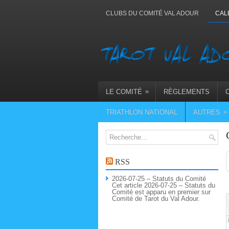
CLUBS DU COMITÉ VAL ADOUR
CAL
»
LE COMITÉ
RÈGLEMENTS
»
TRIATHLON NATIONAL
AUTRES
RSS
2026-07-25 – Statuts du Comité
Cet article 2026-07-25 – Statuts du
Comité est apparu en premier sur
Comité de Tarot du Val Adour.