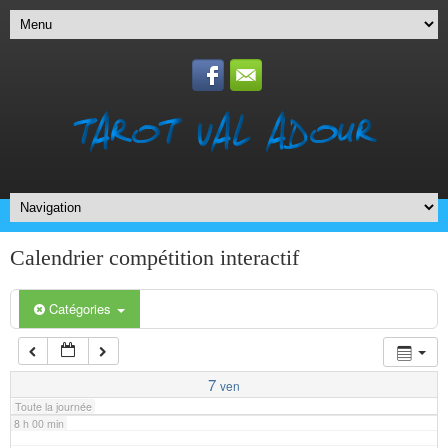
1 h 00 min
2 h 00 min
3 h 00 min
4 h 00 min
5 h 00 min
Calendrier compétition interactif
6 h 00 min
Catégories
7 h 00 min
7
ven
Toute la journée
8 h 00 min