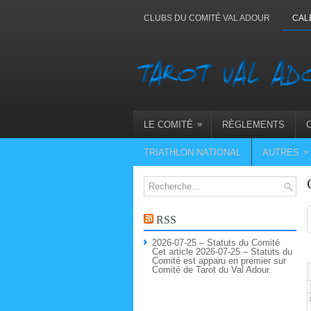
CLUBS DU COMITÉ VAL ADOUR
CAL
»
LE COMITÉ
RÈGLEMENTS
»
TRIATHLON NATIONAL
AUTRES
RSS
2026-07-25 – Statuts du Comité
Cet article 2026-07-25 – Statuts du
Comité est apparu en premier sur
Comité de Tarot du Val Adour.