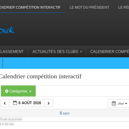
1 h 00 min
ENDRIER COMPÉTITION INTERACTIF
LE MOT DU PRÉSIDENT
LE RÉ
2 h 00 min
3 h 00 min
»
CLASSEMENT
ACTUALITÉS DES CLUBS
CALENDRIER COMPÉ
4 h 00 min
5 h 00 min
Calendrier compétition interactif
6 h 00 min
Catégories
8 AOÛT 2026
Jour
7 h 00 min
8
sam
Toute la journée
8 h 00 min