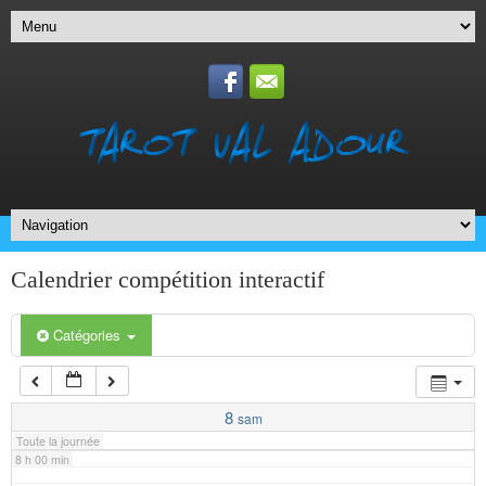
1 h 00 min
2 h 00 min
3 h 00 min
4 h 00 min
5 h 00 min
Calendrier compétition interactif
6 h 00 min
Catégories
7 h 00 min
8
sam
Toute la journée
8 h 00 min