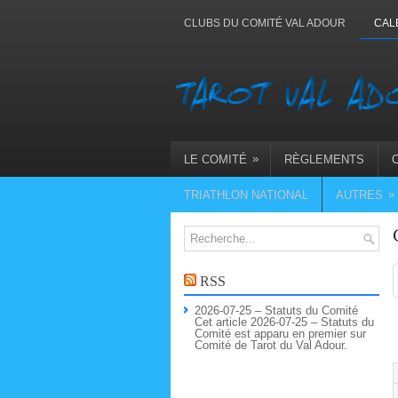
CLUBS DU COMITÉ VAL ADOUR
CAL
»
LE COMITÉ
RÈGLEMENTS
»
TRIATHLON NATIONAL
AUTRES
RSS
2026-07-25 – Statuts du Comité
Cet article 2026-07-25 – Statuts du
Comité est apparu en premier sur
Comité de Tarot du Val Adour.