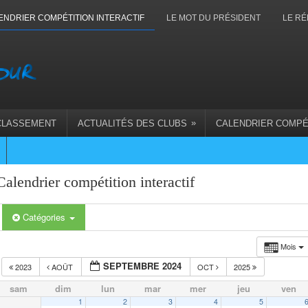
ENDRIER COMPÉTITION INTERACTIF
LE MOT DU PRÉSIDENT
LE RÉ
»
CLASSEMENT
ACTUALITÉS DES CLUBS
CALENDRIER COMPÉ
Calendrier compétition interactif
Catégories
Mois
SEPTEMBRE 2024
2023
AOÛT
OCT
2025
sam
dim
lun
mar
mer
jeu
ven
1
2
3
4
5