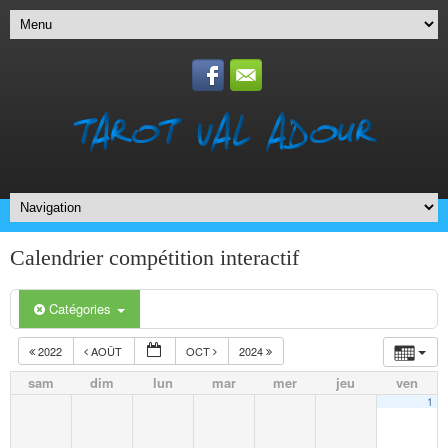
Calendrier compétition interactif
Catégories
2022
AOÛT
OCT
2024
sam
dim
lun
mar
mer
jeu
ven
1