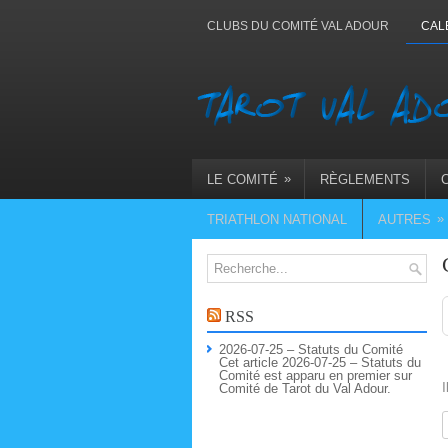
CLUBS DU COMITÉ VAL ADOUR
CAL
»
LE COMITÉ
RÈGLEMENTS
»
TRIATHLON NATIONAL
AUTRES
RSS
2026-07-25 – Statuts du Comité
Cet article 2026-07-25 – Statuts du
Comité est apparu en premier sur
I
Comité de Tarot du Val Adour.