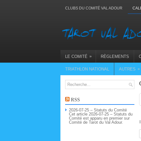
CLUBS DU COMITÉ VAL ADOUR
CAL
»
LE COMITÉ
RÈGLEMENTS
»
TRIATHLON NATIONAL
AUTRES
RSS
2026-07-25 – Statuts du Comité
Cet article 2026-07-25 – Statuts du
Comité est apparu en premier sur
I
Comité de Tarot du Val Adour.