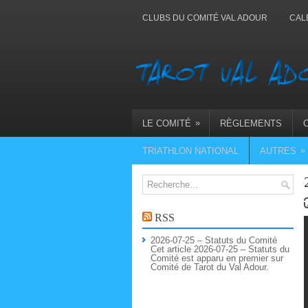
CLUBS DU COMITÉ VAL ADOUR
CAL
»
LE COMITÉ
RÈGLEMENTS
»
TRIATHLON NATIONAL
AUTRES
RSS
2026-07-25 – Statuts du Comité
Cet article 2026-07-25 – Statuts du
Comité est apparu en premier sur
Comité de Tarot du Val Adour.