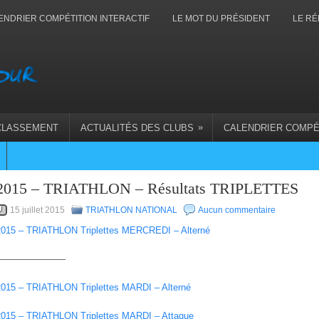
ENDRIER COMPÉTITION INTERACTIF
LE MOT DU PRÉSIDENT
LE RÉ
»
CLASSEMENT
ACTUALITÉS DES CLUBS
CALENDRIER COMPÉ
2015 – TRIATHLON – Résultats TRIPLETTES
15 juillet 2015
TRIATHLON NATIONAL
Aucun commentaire
2015 – TRIATHLON Triplettes MERCREDI – Alterné
———————–
2015 – TRIATHLON Triplettes MARDI – Alterné
2015 – TRIATHLON Triplettes MARDI – Attaque