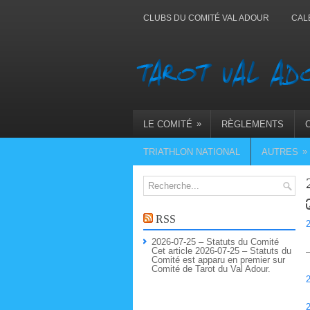
CLUBS DU COMITÉ VAL ADOUR
CAL
»
LE COMITÉ
RÈGLEMENTS
»
TRIATHLON NATIONAL
AUTRES
RSS
2026-07-25 – Statuts du Comité
Cet article 2026-07-25 – Statuts du
Comité est apparu en premier sur
Comité de Tarot du Val Adour.