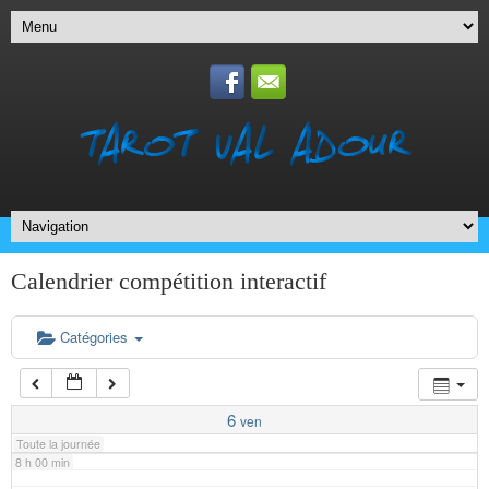
1 h 00 min
2 h 00 min
3 h 00 min
4 h 00 min
5 h 00 min
Calendrier compétition interactif
6 h 00 min
Catégories
7 h 00 min
6
ven
Toute la journée
8 h 00 min