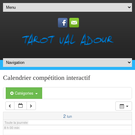
1 h 00 min
2 h 00 min
3 h 00 min
4 h 00 min
5 h 00 min
Calendrier compétition interactif
6 h 00 min
Catégories
7 h 00 min
2
lun
Toute la journée
8 h 00 min