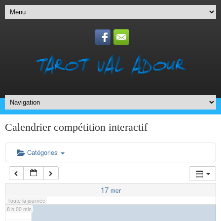
1 h 00 min
2 h 00 min
3 h 00 min
4 h 00 min
5 h 00 min
Calendrier compétition interactif
6 h 00 min
Catégories
7 h 00 min
17
mer
Toute la journée
8 h 00 min