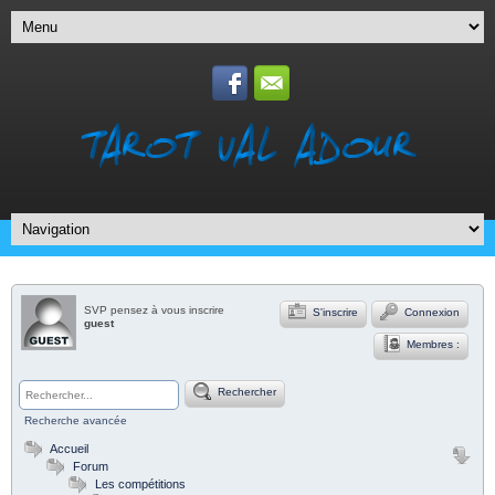
SVP pensez à vous inscrire
S'inscrire
Connexion
guest
Membres :
Rechercher
Recherche avancée
Accueil
Forum
Les compétitions