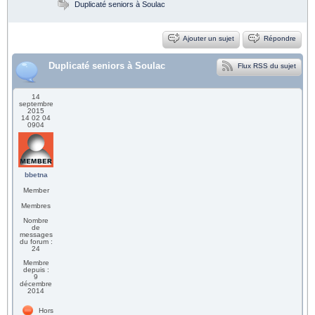
Duplicaté seniors à Soulac
Ajouter un sujet
Répondre
Duplicaté seniors à Soulac
Flux RSS du sujet
14
septembre
2015
14 02 04
0904
bbetna
Member
Membres
Nombre
de
messages
du forum :
24
Membre
depuis :
9
décembre
2014
Hors