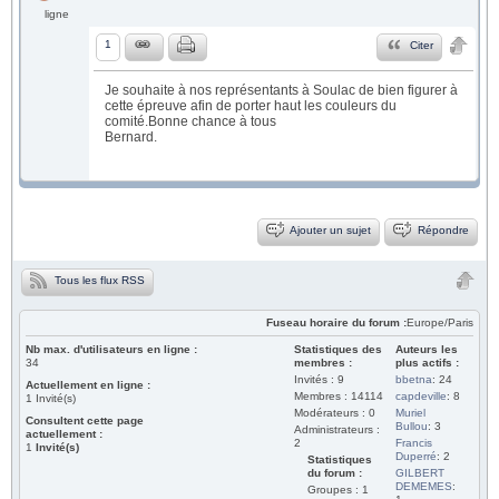
ligne
1
Citer
Je souhaite à nos représentants à Soulac de bien figurer à
cette épreuve afin de porter haut les couleurs du
comité.Bonne chance à tous
Bernard.
Ajouter un sujet
Répondre
Tous les flux RSS
Fuseau horaire du forum :
Europe/Paris
Nb max. d'utilisateurs en ligne :
Statistiques des
Auteurs les
34
membres :
plus actifs :
Invités : 9
bbetna
: 24
Actuellement en ligne :
Membres : 14114
capdeville
: 8
1
Invité(s)
Modérateurs : 0
Muriel
Consultent cette page
Bullou
: 3
Administrateurs :
actuellement :
2
Francis
1
Invité(s)
Duperré
: 2
Statistiques
du forum :
GILBERT
DEMEMES
:
Groupes : 1