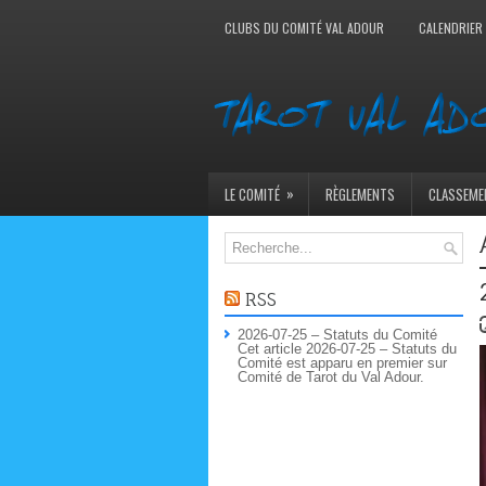
CLUBS DU COMITÉ VAL ADOUR
CALENDRIER
»
LE COMITÉ
RÈGLEMENTS
CLASSEME
RSS
2026-07-25 – Statuts du Comité
Cet article 2026-07-25 – Statuts du
Comité est apparu en premier sur
Comité de Tarot du Val Adour.