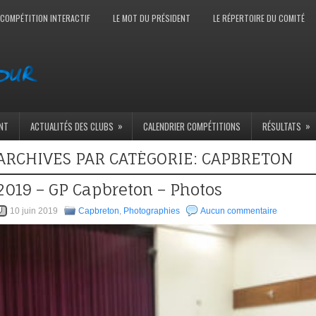
 COMPÉTITION INTERACTIF
LE MOT DU PRÉSIDENT
LE RÉPERTOIRE DU COMITÉ
»
»
NT
ACTUALITÉS DES CLUBS
CALENDRIER COMPÉTITIONS
RÉSULTATS
ARCHIVES PAR CATÉGORIE:
CAPBRETON
2019 – GP Capbreton – Photos
10 juin 2019
Capbreton
,
Photographies
Aucun commentaire