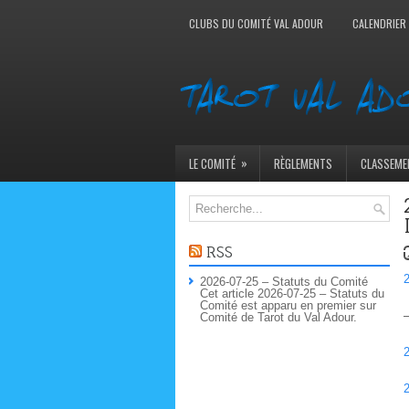
CLUBS DU COMITÉ VAL ADOUR
CALENDRIER
»
LE COMITÉ
RÈGLEMENTS
CLASSEME
RSS
2
2026-07-25 – Statuts du Comité
Cet article 2026-07-25 – Statuts du
Comité est apparu en premier sur
Comité de Tarot du Val Adour.
2