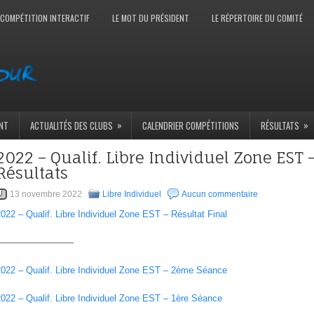
 COMPÉTITION INTERACTIF
LE MOT DU PRÉSIDENT
LE RÉPERTOIRE DU COMITÉ
»
»
NT
ACTUALITÉS DES CLUBS
CALENDRIER COMPÉTITIONS
RÉSULTATS
2022 – Qualif. Libre Individuel Zone EST 
Résultats
13 novembre 2022
Libre Individuel
Aucun commentaire
022 – Qualif. Libre Individuel Zone EST – Résultat Final
————————–
2022 – Qualif. Libre Individuel Zone EST – 2ème Séance
022 – Qualif. Libre Individuel Zone EST – 1ère Séance